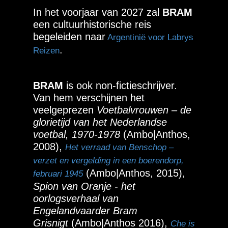
In het voorjaar van 2027 zal
BRAM
een cultuurhistorische reis
begeleiden naar
Argentinië voor Labrys
.
Reizen
BRAM
is ook non-fictieschrijver.
Van hem verschijnen het
veelgeprezen
Voetbalvrouwen – de
glorietijd van het Nederlandse
voetbal, 1970-1978
(Ambo|Anthos,
2008),
Het verraad van Benschop –
verzet en vergelding in een boerendorp,
(Ambo|Anthos, 2015),
februari 1945
Spion van Oranje - het
oorlogsverhaal van
Engelandvaarder Bram
Grisnigt
(Ambo|Anthos 2016),
Che is