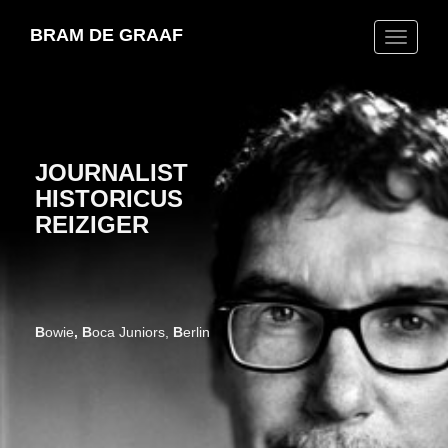
BRAM DE GRAAF
Toggle
naviga
JOURNALIST
HISTORICUS
REIZIGER
B
owie
,
B
oca Juniors,
B
erlin